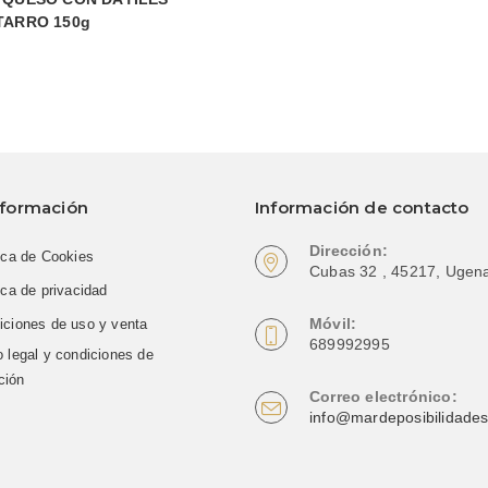
TARRO 150g
nformación
Información de contacto
Dirección:
ica de Cookies
Cubas 32 , 45217, Ugen
ica de privacidad
Móvil:
iciones de uso y venta
689992995
 legal y condiciones de
ción
Correo electrónico:
info@mardeposibilidades